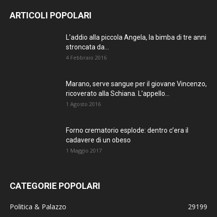
AGGIORNATO.
ARTICOLI POPOLARI
METTI UN
L’addio alla piccola Angela, la bimba di tre anni
stroncata da...
MI PIACE!
4 Febbraio 2016
DIVENTA FAN DI
Marano, serve sangue per il giovane Vincenzo,
TERRANOSTRA NEWS
ricoverato alla Schiana. L’appello...
SU FACEBOOK
1 Agosto 2016
Forno crematorio esplode: dentro c’era il
cadavere di un obeso
1 Maggio 2017
CATEGORIE POPOLARI
Politica & Palazzo
29199