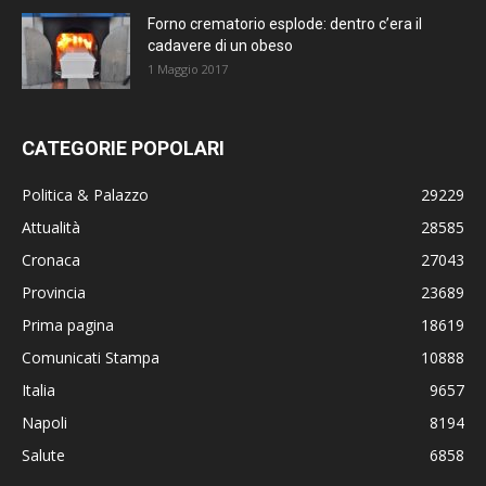
Forno crematorio esplode: dentro c’era il
cadavere di un obeso
1 Maggio 2017
CATEGORIE POPOLARI
Politica & Palazzo
29229
Attualità
28585
Cronaca
27043
Provincia
23689
Prima pagina
18619
Comunicati Stampa
10888
Italia
9657
Napoli
8194
Salute
6858