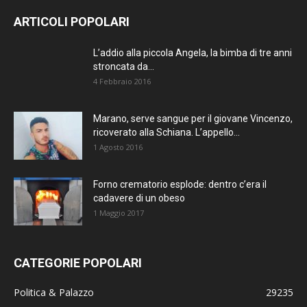
AGGIORNATO.
ARTICOLI POPOLARI
METTI UN
L’addio alla piccola Angela, la bimba di tre anni
stroncata da...
MI PIACE!
4 Febbraio 2016
DIVENTA FAN DI
Marano, serve sangue per il giovane Vincenzo,
TERRANOSTRA NEWS
ricoverato alla Schiana. L’appello...
SU FACEBOOK
1 Agosto 2016
Forno crematorio esplode: dentro c’era il
cadavere di un obeso
1 Maggio 2017
CATEGORIE POPOLARI
Politica & Palazzo
29235