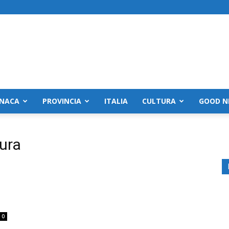
NACA
PROVINCIA
ITALIA
CULTURA
GOOD N
tura
0