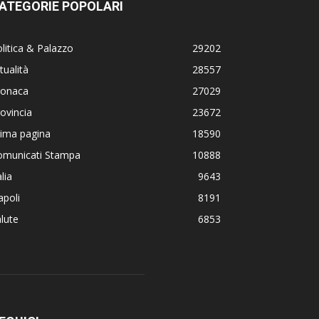
ATEGORIE POPOLARI
litica & Palazzo
29202
tualità
28557
ronaca
27029
ovincia
23672
rima pagina
18590
omunicati Stampa
10888
alia
9643
poli
8191
lute
6853