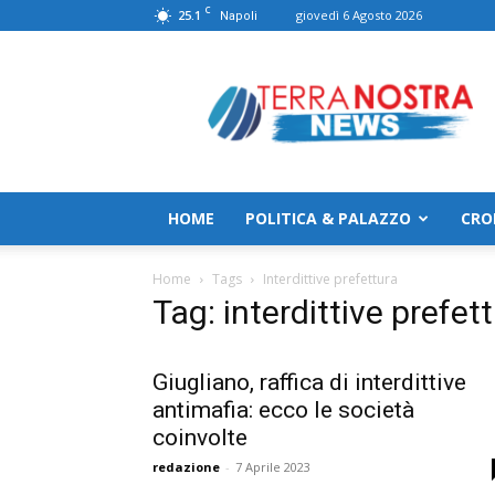
C
25.1
giovedì 6 Agosto 2026
Napoli
TerranostraNews
HOME
POLITICA & PALAZZO
CRO
Home
Tags
Interdittive prefettura
Tag: interdittive prefet
Giugliano, raffica di interdittive
antimafia: ecco le società
coinvolte
redazione
-
7 Aprile 2023