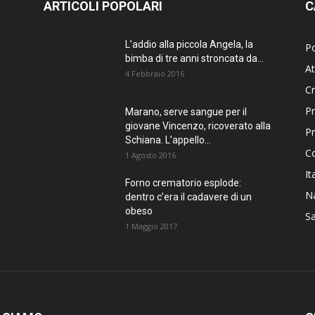
ARTICOLI POPOLARI
C
L’addio alla piccola Angela, la
Po
bimba di tre anni stroncata da...
At
4 Febbraio 2016
C
Pr
Marano, serve sangue per il
giovane Vincenzo, ricoverato alla
P
Schiana. L’appello...
C
1 Agosto 2016
It
Forno crematorio esplode:
Na
dentro c’era il cadavere di un
obeso
Sa
1 Maggio 2017