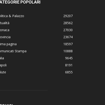
ATEGORIE POPOLARI
litica & Palazzo
29207
tualità
28562
ronaca
27030
ovincia
23674
rima pagina
18597
omunicati Stampa
10888
alia
9645
poli
8191
lute
6855