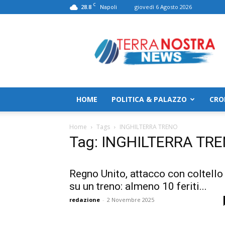
C
28.8
giovedì 6 Agosto 2026
Napoli
TerranostraNews
HOME
POLITICA & PALAZZO
CRO
Home
Tags
INGHILTERRA TRENO
Tag: INGHILTERRA TR
Regno Unito, attacco con coltello
su un treno: almeno 10 feriti...
redazione
-
2 Novembre 2025