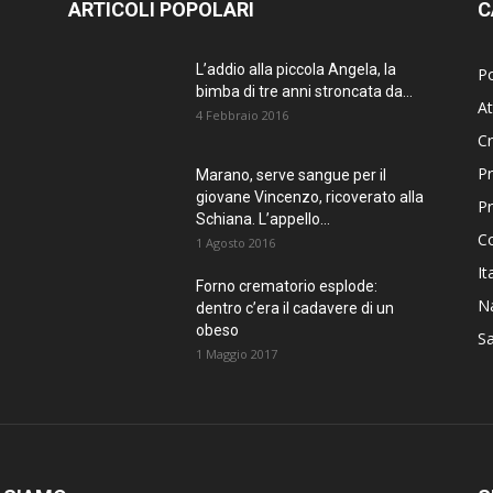
ARTICOLI POPOLARI
C
L’addio alla piccola Angela, la
Po
bimba di tre anni stroncata da...
At
4 Febbraio 2016
C
Pr
Marano, serve sangue per il
giovane Vincenzo, ricoverato alla
P
Schiana. L’appello...
C
1 Agosto 2016
It
Forno crematorio esplode:
Na
dentro c’era il cadavere di un
obeso
Sa
1 Maggio 2017