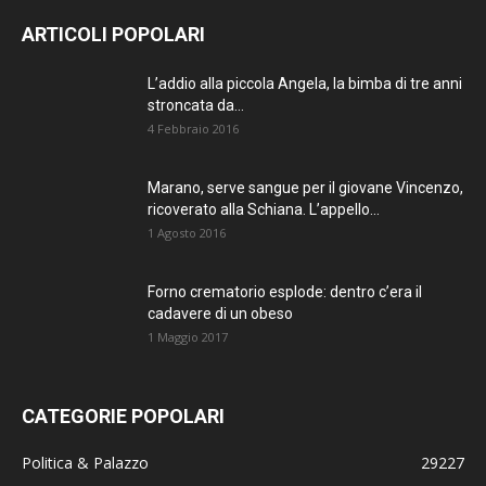
AGGIORNATO.
ARTICOLI POPOLARI
METTI UN
L’addio alla piccola Angela, la bimba di tre anni
stroncata da...
MI PIACE!
4 Febbraio 2016
DIVENTA FAN DI
Marano, serve sangue per il giovane Vincenzo,
TERRANOSTRA NEWS
ricoverato alla Schiana. L’appello...
SU FACEBOOK
1 Agosto 2016
Forno crematorio esplode: dentro c’era il
cadavere di un obeso
1 Maggio 2017
CATEGORIE POPOLARI
Politica & Palazzo
29227