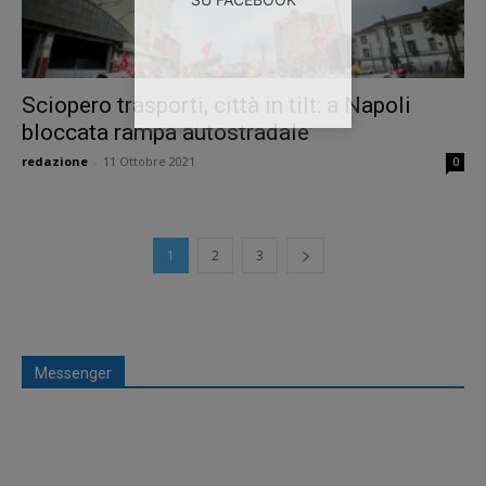
Sciopero trasporti, città in tilt: a Napoli
bloccata rampa autostradale
redazione
-
11 Ottobre 2021
0
1
2
3
Messenger