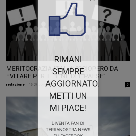
RIMANI
MERITOCRAZIA ITALIA: “SCIOPERO DA
SEMPRE
EVITARE PER IL BENE DEL PAESE”
AGGIORNATO.
redazione
-
16 Ottobre 2021
0
METTI UN
MI PIACE!
DIVENTA FAN DI
TERRANOSTRA NEWS
SU FACEBOOK