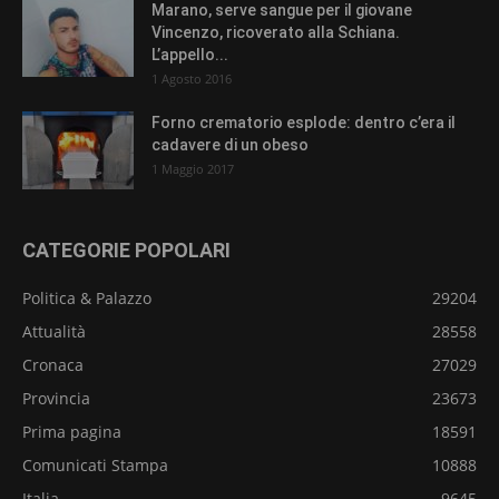
Marano, serve sangue per il giovane
Vincenzo, ricoverato alla Schiana.
L’appello...
1 Agosto 2016
Forno crematorio esplode: dentro c’era il
cadavere di un obeso
1 Maggio 2017
CATEGORIE POPOLARI
Politica & Palazzo
29204
Attualità
28558
Cronaca
27029
Provincia
23673
Prima pagina
18591
Comunicati Stampa
10888
Italia
9645