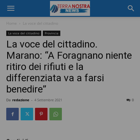
Home
La voce del cittadino
La voce del cittadino
Provincia
La voce del cittadino.
Marano: “A Foragnano niente
ritiro dei rifiuti e la
differenziata va a farsi
benedire”
Da
redazione
-
4 Settembre 2021
0