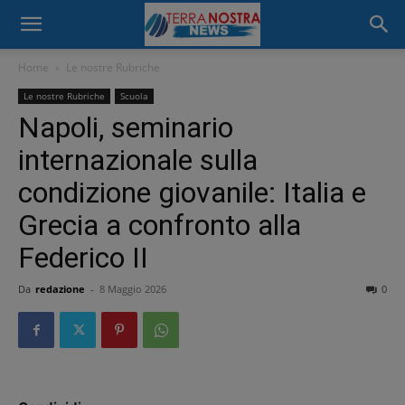
Home
Le nostre Rubriche
Le nostre Rubriche
Scuola
Napoli, seminario
internazionale sulla
condizione giovanile: Italia e
Grecia a confronto alla
Federico II
Da
redazione
-
8 Maggio 2026
0