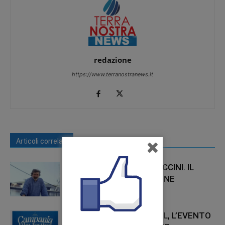
redazione
https://www.terranostranews.it
Articoli correlati
Di più dello stesso autore
ADDIO A FRANCESCO GUCCINI. IL
MAESTRO DELLA CANZONE
D’AUTORE ITALIANA
CAMPANIA FILM FESTIVAL, L’EVENTO