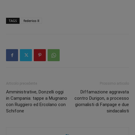
TAGS
federico II
Articolo precedente
Prossimo articolo
Amministrative, Donzelli oggi
Diffamazione aggravata
in Campania: tappe a Mugnano
contro Durigon, a processo
con Ruggiero ed Ercolano con
giornalisti di Fanpage e due
Schifone
sindacalisti