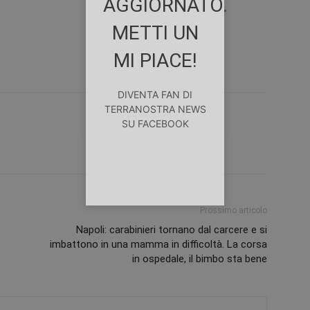
AGGIORNATO.
METTI UN
MI PIACE!
DIVENTA FAN DI
TERRANOSTRA NEWS
SU FACEBOOK
Prossimo articolo
Napoli: carabinieri tornano dal carcere e si
imbattono in una mamma in difficoltà. La corsa
in ospedale, il bimbo sta bene