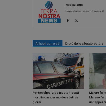
redazione
https://www.terranostranews.it
Articoli correlati
Di più dello stesso autore
Portici choc, zia e nipote trovati
Malore fulm
morti in casa: erano deceduti da
Marano l’ult
giorni
un tappezzi