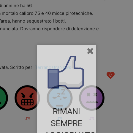
i anni ne ha 56.
da mortaio calibro 75 e 40 micce pirotecniche.
’area, hanno sequestrato i botti.
enunciata. Dovranno rispondere di detenzione e
ata. Scritto per:
TerranostraNews
RIMANI
0%
0%
0%
SEMPRE