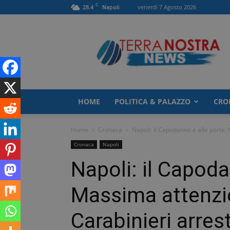
C
28.4
venerdì 7 Agosto 2026
Napoli
TerranostraNews
HOME
POLITICA & PALAZZO
CRO
Home
Cronaca
Napoli: il Capodanno è alle porte. M
Cronaca
Napoli
Napoli: il Capoda
Massima attenzion
Carabinieri arre