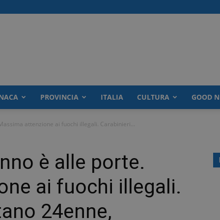
NACA
PROVINCIA
ITALIA
CULTURA
GOOD N
assima attenzione ai fuochi illegali. Carabinieri...
nno è alle porte.
e ai fuochi illegali.
stano 24enne,