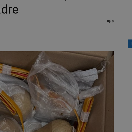
adre
0