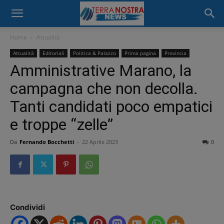
Home
Attualità
Attualità
Editoriali
Politica & Palazzo
Prima pagina
Provincia
Amministrative Marano, la
campagna che non decolla.
Tanti candidati poco empatici
e troppe “zelle”
Da
Fernando Bocchetti
-
22 Aprile 2023
0
Condividi