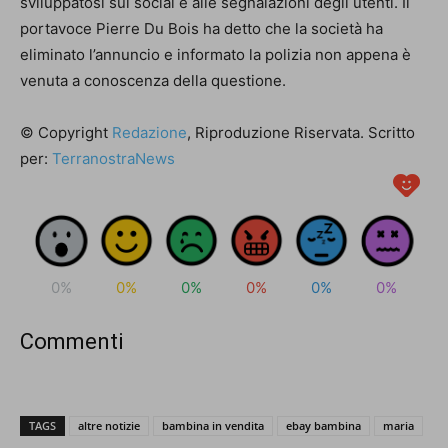
sviluppatosi sui social e alle segnalazioni degli utenti. Il
portavoce Pierre Du Bois ha detto che la società ha
eliminato l’annuncio e informato la polizia non appena è
venuta a conoscenza della questione.
© Copyright
Redazione
, Riproduzione Riservata. Scritto
per:
TerranostraNews
0%
0%
0%
0%
0%
0%
Commenti
TAGS
altre notizie
bambina in vendita
ebay bambina
maria