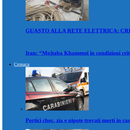
GUASTO ALLA RETE ELETTRICA: CRI
Iran: “Mojtaba Khamenei in condizioni crit
Cronaca
Portici choc, zia e nipote trovati morti in c