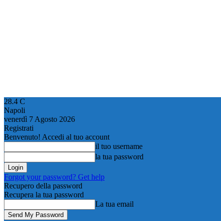
28.4
C
Napoli
venerdì 7 Agosto 2026
Registrati
Benvenuto! Accedi al tuo account
il tuo username
la tua password
Forgot your password? Get help
Recupero della password
Recupera la tua password
La tua email