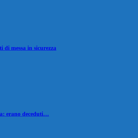
i di messa in sicurezza
asa: erano deceduti…