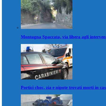
Montagna Spaccata, via libera agli intervent
Portici choc, zia e nipote trovati morti in c