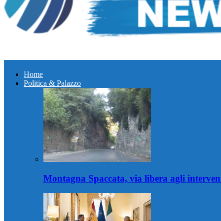
Home
Politica & Palazzo
Montagna Spaccata, via libera agli intervent