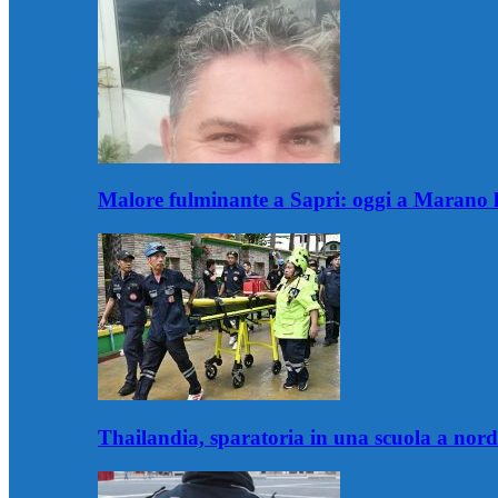
Malore fulminante a Sapri: oggi a Marano l
Thailandia, sparatoria in una scuola a nor