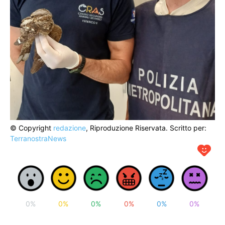
© Copyright
redazione
, Riproduzione Riservata. Scritto per:
TerranostraNews
0%
0%
0%
0%
0%
0%