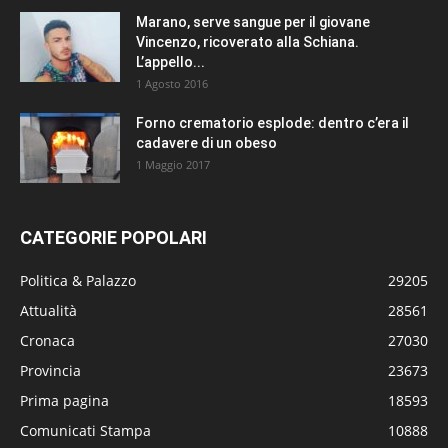
Marano, serve sangue per il giovane
Vincenzo, ricoverato alla Schiana.
L’appello...
1 Agosto 2016
Forno crematorio esplode: dentro c’era il
cadavere di un obeso
1 Maggio 2017
CATEGORIE POPOLARI
Politica & Palazzo
29205
Attualità
28561
Cronaca
27030
Provincia
23673
Prima pagina
18593
Comunicati Stampa
10888