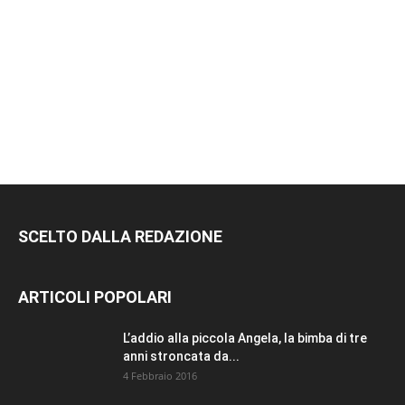
METTI UN
MI PIACE!
DIVENTA FAN DI
TERRANOSTRA NEWS
SU FACEBOOK
SCELTO DALLA REDAZIONE
ARTICOLI POPOLARI
L’addio alla piccola Angela, la bimba di tre
anni stroncata da...
4 Febbraio 2016