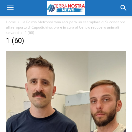
Home
La Polizia Metropolitana recupera un esemplare di Succiacapre
all’aeroporto di Capodichino: ora è in cura al Centro recupero animali
selvatici
1 (60)
1 (60)