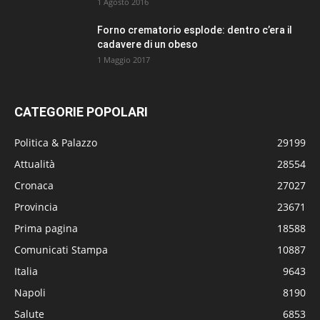
1 Agosto 2016
Forno crematorio esplode: dentro c’era il
cadavere di un obeso
1 Maggio 2017
CATEGORIE POPOLARI
Politica & Palazzo
29199
Attualità
28554
Cronaca
27027
Provincia
23671
Prima pagina
18588
Comunicati Stampa
10887
Italia
9643
Napoli
8190
Salute
6853