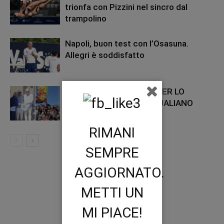
trionfa con Pizzini nel sincro dal
trampolino
Napoli, buon test con l’Osasuna.
Allegri è soddisfatto
STORICO TRAGUARDO PER LO
SPORT CITTADINO: IL QUALIANO
SBARCA IN ECCELLENZA
RIMANI
SEMPRE
AGGIORNATO.
METTI UN
MI PIACE!