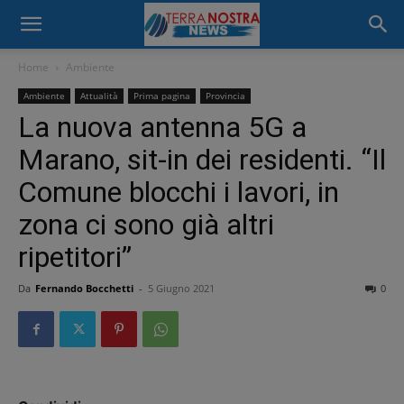
Home
Ambiente
Ambiente
Attualità
Prima pagina
Provincia
La nuova antenna 5G a
Marano, sit-in dei residenti. “Il
Comune blocchi i lavori, in
zona ci sono già altri
ripetitori”
Da
Fernando Bocchetti
-
5 Giugno 2021
0