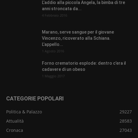
L’addio alla piccola Angela, la bimba di tre
anni stroncata da...
4 Febbraio 2016
Marano, serve sangue per il giovane
Vincenzo, ricoverato alla Schiana.
L’appello...
1 Agosto 2016
Forno crematorio esplode: dentro c’era il
cadavere di un obeso
1 Maggio 2017
CATEGORIE POPOLARI
Politica & Palazzo
29227
Attualità
28583
Cronaca
27043