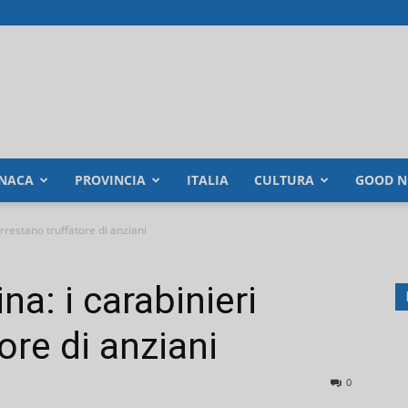
NACA
PROVINCIA
ITALIA
CULTURA
GOOD N
arrestano truffatore di anziani
na: i carabinieri
ore di anziani
0