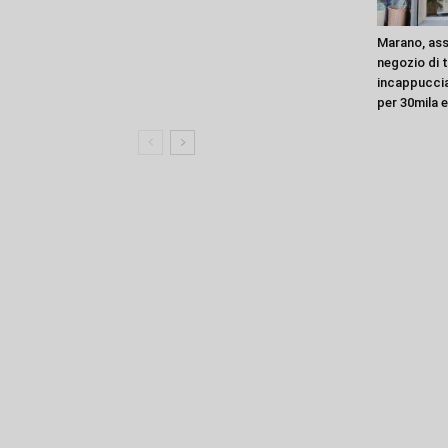
Marano, ass
negozio di t
incappuccia
per 30mila 