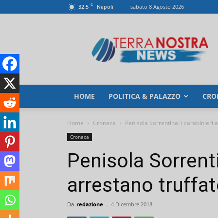
C
32.5
sabato 8 Agosto 2026
Napoli
TerranostraNews
HOME
POLITICA & PALAZZO
CRO
Home
Cronaca
Penisola Sorrentina: i carabinieri 
Cronaca
Penisola Sorrenti
arrestano truffat
Da
redazione
-
4 Dicembre 2018