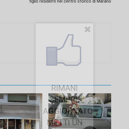
figlio residenti nel centro storico di Marano
RIMANI
SEMPRE
AGGIORNATO.
METTI UN