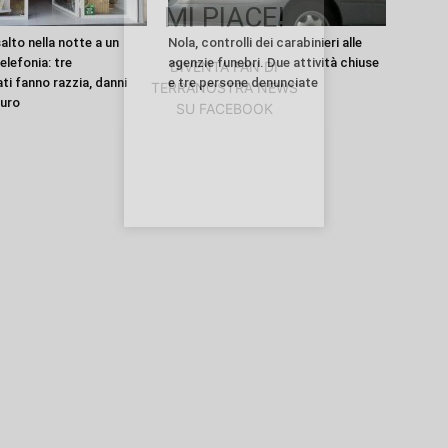
MI PIACE!
alto nella notte a un
Nola, controlli dei carabinieri alle
elefonia: tre
agenzie funebri. Due attività chiuse
DIVENTA FAN DI
ti fanno razzia, danni
e tre persone denunciate
TERRANOSTRA NEWS
euro
SU FACEBOOK