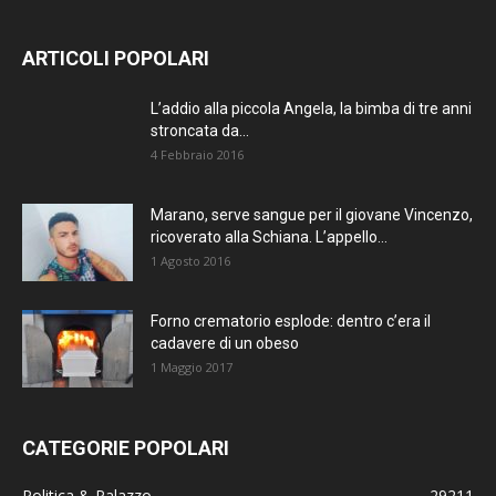
ARTICOLI POPOLARI
L’addio alla piccola Angela, la bimba di tre anni
stroncata da...
4 Febbraio 2016
Marano, serve sangue per il giovane Vincenzo,
ricoverato alla Schiana. L’appello...
1 Agosto 2016
Forno crematorio esplode: dentro c’era il
cadavere di un obeso
1 Maggio 2017
CATEGORIE POPOLARI
Politica & Palazzo
29211