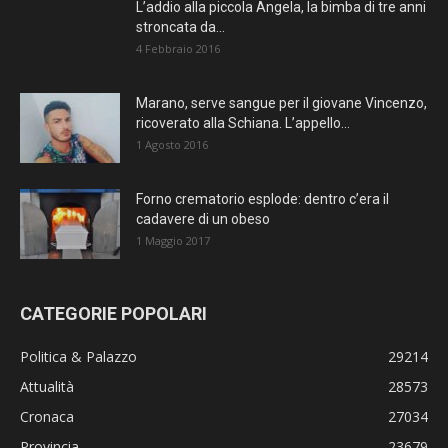
L’addio alla piccola Angela, la bimba di tre anni
stroncata da...
4 Febbraio 2016
Marano, serve sangue per il giovane Vincenzo,
ricoverato alla Schiana. L’appello...
1 Agosto 2016
Forno crematorio esplode: dentro c’era il
cadavere di un obeso
1 Maggio 2017
CATEGORIE POPOLARI
Politica & Palazzo
29214
Attualità
28573
Cronaca
27034
Provincia
23679