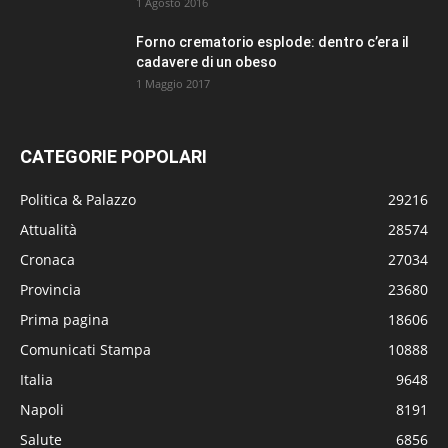
1 Agosto 2016
Forno crematorio esplode: dentro c’era il
cadavere di un obeso
1 Maggio 2017
CATEGORIE POPOLARI
Politica & Palazzo
29216
Attualità
28574
Cronaca
27034
Provincia
23680
Prima pagina
18606
Comunicati Stampa
10888
Italia
9648
Napoli
8191
Salute
6856