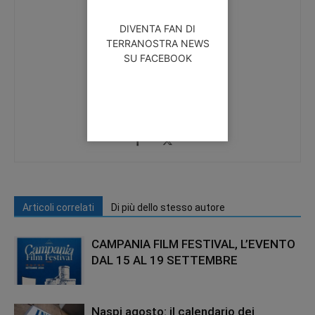
DIVENTA FAN DI
TERRANOSTRA NEWS
SU FACEBOOK
redazione
https://www.terranostranews.it
Articoli correlati
Di più dello stesso autore
CAMPANIA FILM FESTIVAL, L’EVENTO
DAL 15 AL 19 SETTEMBRE
Naspi agosto: il calendario dei