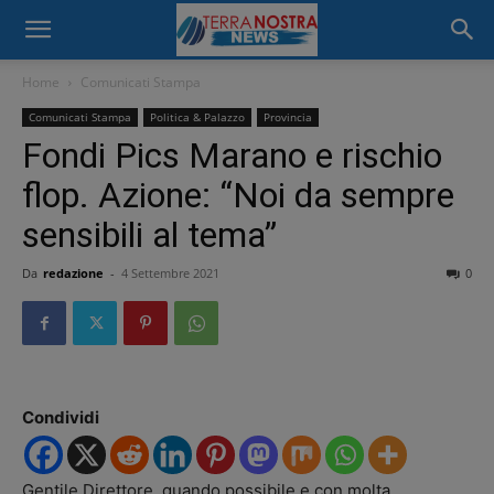
Home
Comunicati Stampa
Comunicati Stampa
Politica & Palazzo
Provincia
Fondi Pics Marano e rischio
flop. Azione: “Noi da sempre
sensibili al tema”
Da
redazione
-
4 Settembre 2021
0
Condividi
Gentile Direttore, quando possibile e con molta