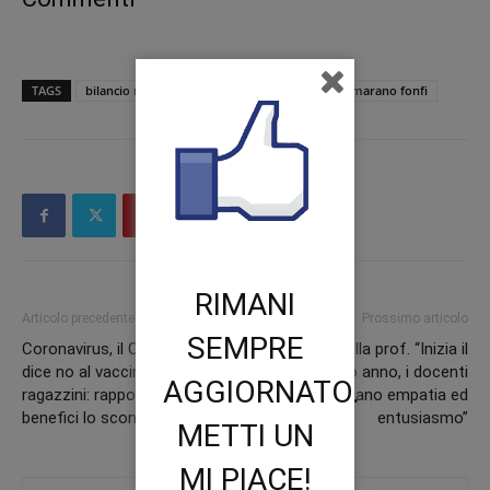
TAGS
bilancio marano fondi covid
fondi
pics marano fonfi
RIMANI
Articolo precedente
Prossimo articolo
SEMPRE
Coronavirus, il Cts britannico
L’angolo della prof. “Inizia il
dice no al vaccino per i
nuovo anno, i docenti
AGGIORNATO.
ragazzini: rapporto rischi
aggiungano empatia ed
benefici lo sconsiglia
entusiasmo”
METTI UN
MI PIACE!