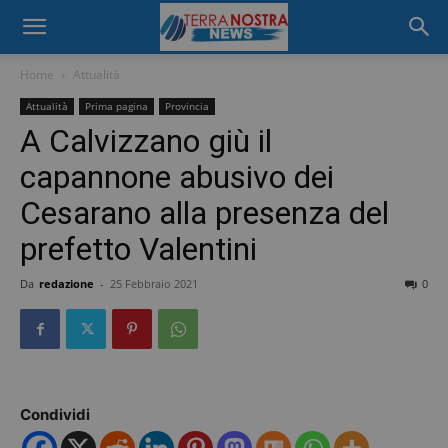
Home
Attualità
Attualità
Prima pagina
Provincia
A Calvizzano giù il
capannone abusivo dei
Cesarano alla presenza del
prefetto Valentini
Da
redazione
-
25 Febbraio 2021
0
Condividi