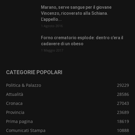
Marano, serve sangue per il giovane
Vincenzo, ricoverato alla Schiana.
L’appello...
1 Agosto 2016
Forno crematorio esplode: dentro c’era il
cadavere di un obeso
1 Maggio 2017
CATEGORIE POPOLARI
Politica & Palazzo
29229
Attualità
28586
Cronaca
27043
Provincia
23689
Prima pagina
18619
Comunicati Stampa
10888