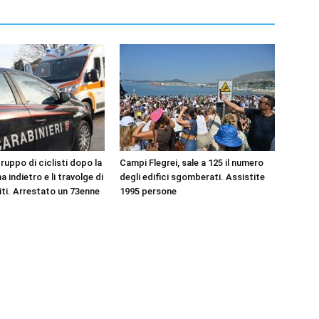
RIMANI
SEMPRE
ruppo di ciclisti dopo la
Campi Flegrei, sale a 125 il numero
AGGIORNATO.
na indietro e li travolge di
degli edifici sgomberati. Assistite
iti. Arrestato un 73enne
1995 persone
METTI UN
MI PIACE!
DIVENTA FAN DI
TERRANOSTRA NEWS
SU FACEBOOK