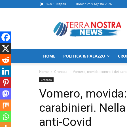
C
36.8
domenica 9 Agosto 2026
Napoli
TerranostraNews
HOME
POLITICA & PALAZZO
CRO
Home
Cronaca
Vomero, movida: controlli dei carab
Cronaca
Vomero, movida: 
carabinieri. Nell
anti-Covid