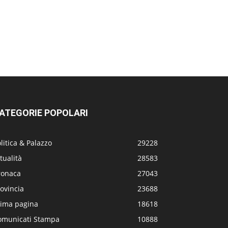
ATEGORIE POPOLARI
litica & Palazzo
29228
tualità
28583
ronaca
27043
ovincia
23688
rima pagina
18618
omunicati Stampa
10888