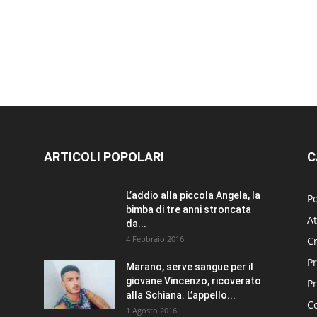
ARTICOLI POPOLARI
C
L’addio alla piccola Angela, la
Po
bimba di tre anni stroncata
At
da...
4 Febbraio 2016
C
Pr
Marano, serve sangue per il
giovane Vincenzo, ricoverato
P
alla Schiana. L’appello...
C
1 Agosto 2016