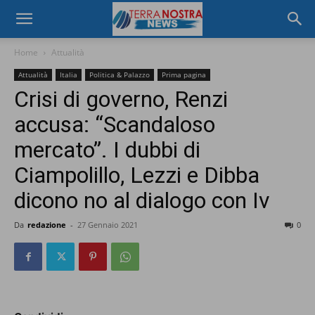
Home
Attualità
Attualità
Italia
Politica & Palazzo
Prima pagina
Crisi di governo, Renzi
accusa: “Scandaloso
mercato”. I dubbi di
Ciampolillo, Lezzi e Dibba
dicono no al dialogo con Iv
Da
redazione
-
27 Gennaio 2021
0