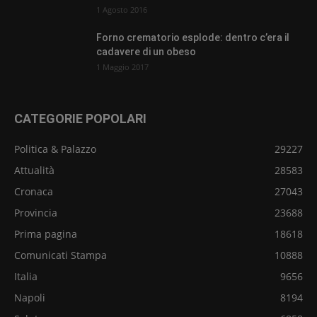
1 Agosto 2016
Forno crematorio esplode: dentro c’era il
cadavere di un obeso
1 Maggio 2017
CATEGORIE POPOLARI
Politica & Palazzo
29227
Attualità
28583
Cronaca
27043
Provincia
23688
Prima pagina
18618
Comunicati Stampa
10888
Italia
9656
Napoli
8194