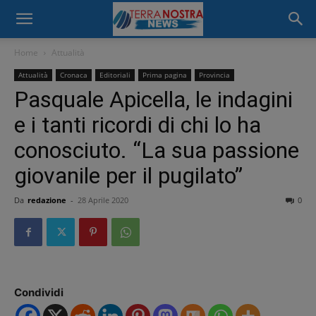
Home
Attualità
Attualità
Cronaca
Editoriali
Prima pagina
Provincia
Pasquale Apicella, le indagini
e i tanti ricordi di chi lo ha
conosciuto. “La sua passione
giovanile per il pugilato”
Da
redazione
-
28 Aprile 2020
0
Condividi