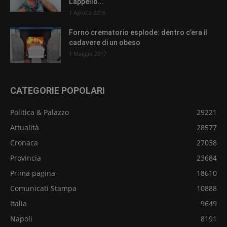
L’appello...
1 Agosto 2016
Forno crematorio esplode: dentro c’era il
cadavere di un obeso
1 Maggio 2017
CATEGORIE POPOLARI
Politica & Palazzo
29221
Attualità
28577
Cronaca
27038
Provincia
23684
Prima pagina
18610
Comunicati Stampa
10888
Italia
9649
Napoli
8191