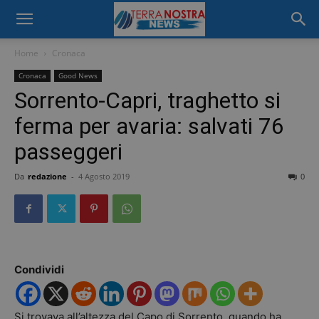
Home
Cronaca
Cronaca
Good News
Sorrento-Capri, traghetto si
ferma per avaria: salvati 76
passeggeri
Da
redazione
-
4 Agosto 2019
0
Condividi
Si trovava all’altezza del Capo di Sorrento, quando ha