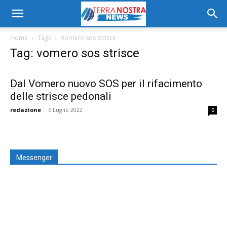
Home
Tags
Vomero sos strisce
Tag: vomero sos strisce
Dal Vomero nuovo SOS per il rifacimento
delle strisce pedonali
redazione
-
6 Luglio 2022
0
Messenger