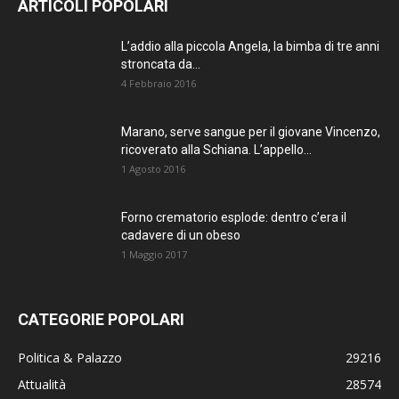
ARTICOLI POPOLARI
L’addio alla piccola Angela, la bimba di tre anni
stroncata da...
4 Febbraio 2016
Marano, serve sangue per il giovane Vincenzo,
ricoverato alla Schiana. L’appello...
1 Agosto 2016
Forno crematorio esplode: dentro c’era il
cadavere di un obeso
1 Maggio 2017
CATEGORIE POPOLARI
Politica & Palazzo
29216
Attualità
28574