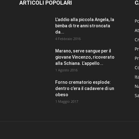
ARTICOLI POPOLARI
C
L’addio alla piccola Angela, la
Po
bimba di tre anni stroncata
At
da...
4 Febbraio 2016
C
Pr
Marano, serve sangue per il
giovane Vincenzo, ricoverato
P
alla Schiana. L’appello...
C
1 Agosto 2016
It
Forno crematorio esplode:
N
dentro c’era il cadavere di un
obeso
Sa
1 Maggio 2017