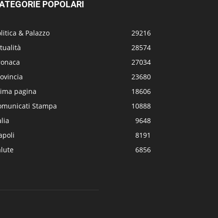
ATEGORIE POPOLARI
litica & Palazzo
29216
tualità
28574
ronaca
27034
ovincia
23680
rima pagina
18606
omunicati Stampa
10888
alia
9648
apoli
8191
lute
6856