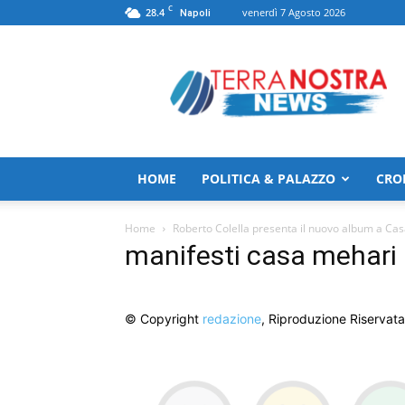
C
28.4
venerdì 7 Agosto 2026
Napoli
TerranostraNews
HOME
POLITICA & PALAZZO
CRO
Home
Roberto Colella presenta il nuovo album a Cas
manifesti casa mehari
© Copyright
redazione
, Riproduzione Riservata