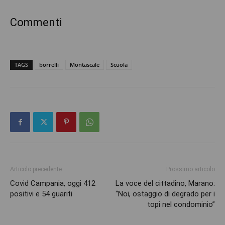
Commenti
TAGS
borrelli
Montascale
Scuola
Articolo precedente
Prossimo articolo
Covid Campania, oggi 412
La voce del cittadino, Marano:
positivi e 54 guariti
“Noi, ostaggio di degrado per i
topi nel condominio”