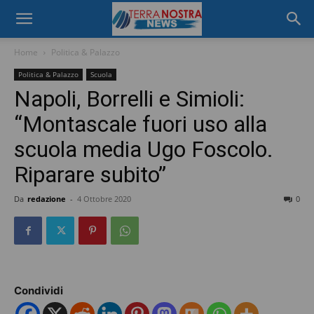
Home
Politica & Palazzo
Politica & Palazzo
Scuola
Napoli, Borrelli e Simioli:
“Montascale fuori uso alla
scuola media Ugo Foscolo.
Riparare subito”
Da
redazione
-
4 Ottobre 2020
0
Condividi