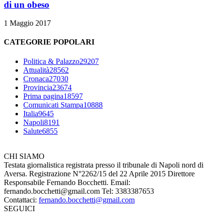
di un obeso
1 Maggio 2017
CATEGORIE POPOLARI
Politica & Palazzo
29207
Attualità
28562
Cronaca
27030
Provincia
23674
Prima pagina
18597
Comunicati Stampa
10888
Italia
9645
Napoli
8191
Salute
6855
CHI SIAMO
Testata giornalistica registrata presso il tribunale di Napoli nord di
Aversa. Registrazione N°2262/15 del 22 Aprile 2015 Direttore
Responsabile Fernando Bocchetti. Email:
fernando.bocchetti@gmail.com Tel: 3383387653
Contattaci:
fernando.bocchetti@gmail.com
SEGUICI