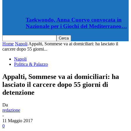
Taekwondo, Anna Cuorvo convocata in
Nazionale per i Giochi del Mediterraneo…
Home
Napoli
Appalti, Sommese va ai domiciliari: ha lasciato il
carcere dopo 55 giorni...
Napoli
Politica & Palazzo
Appalti, Sommese va ai domiciliari: ha
lasciato il carcere dopo 55 giorni di
detenzione
Da
redazione
-
11 Maggio 2017
0