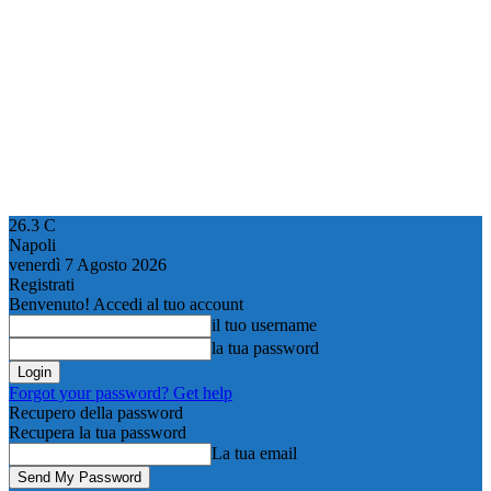
26.3
C
Napoli
venerdì 7 Agosto 2026
Registrati
Benvenuto! Accedi al tuo account
il tuo username
la tua password
Forgot your password? Get help
Recupero della password
Recupera la tua password
La tua email