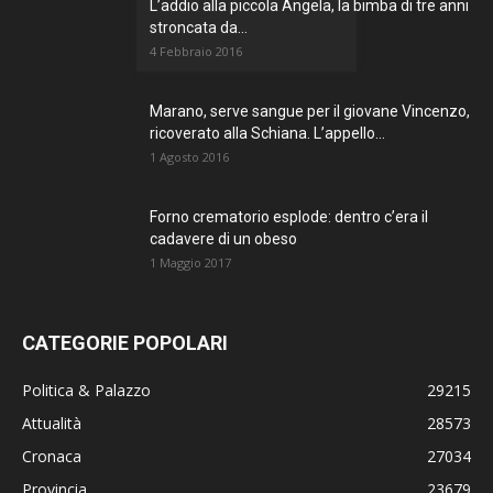
L’addio alla piccola Angela, la bimba di tre anni
stroncata da...
4 Febbraio 2016
Marano, serve sangue per il giovane Vincenzo,
ricoverato alla Schiana. L’appello...
1 Agosto 2016
Forno crematorio esplode: dentro c’era il
cadavere di un obeso
1 Maggio 2017
CATEGORIE POPOLARI
Politica & Palazzo
29215
Attualità
28573
Cronaca
27034
Provincia
23679