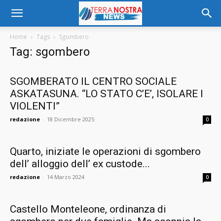
Home
Tags
Sgombero
Tag: sgombero
SGOMBERATO IL CENTRO SOCIALE
ASKATASUNA. “LO STATO C’E’, ISOLARE I
VIOLENTI”
redazione
-
18 Dicembre 2025
0
Quarto, iniziate le operazioni di sgombero
dell’ alloggio dell’ ex custode...
redazione
-
14 Marzo 2024
0
Castello Monteleone, ordinanza di