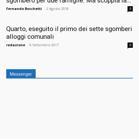
sgombero per due famiglie. Ma scoppia la...
Fernando Bocchetti
-
2 Agosto 2018
0
Quarto, eseguito il primo dei sette sgomberi
alloggi comunali
redazione
-
8 Settembre 2017
0
Messenger