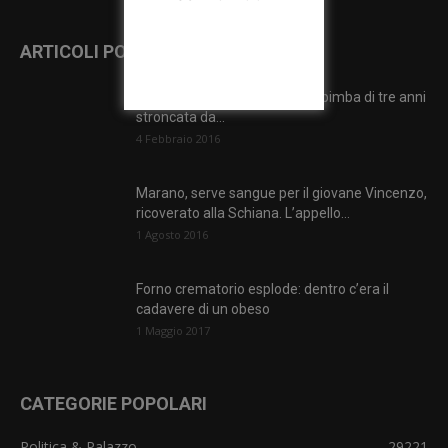
ARTICOLI POPOLARI
L’addio alla piccola Angela, la bimba di tre anni
stroncata da...
4 Febbraio 2016
Marano, serve sangue per il giovane Vincenzo,
ricoverato alla Schiana. L’appello...
1 Agosto 2016
Forno crematorio esplode: dentro c’era il
cadavere di un obeso
1 Maggio 2017
CATEGORIE POPOLARI
Politica & Palazzo
29221