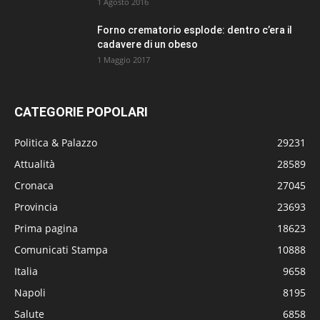
1 Agosto 2016
Forno crematorio esplode: dentro c’era il
cadavere di un obeso
1 Maggio 2017
CATEGORIE POPOLARI
Politica & Palazzo
29231
Attualità
28589
Cronaca
27045
Provincia
23693
Prima pagina
18623
Comunicati Stampa
10888
Italia
9658
Napoli
8195
Salute
6858