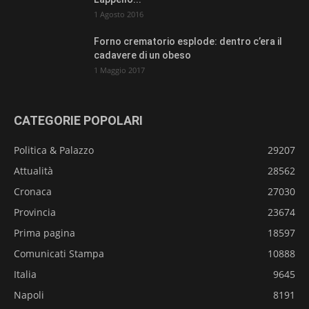
1 Agosto 2016
Forno crematorio esplode: dentro c’era il
cadavere di un obeso
1 Maggio 2017
CATEGORIE POPOLARI
Politica & Palazzo
29207
Attualità
28562
Cronaca
27030
Provincia
23674
Prima pagina
18597
Comunicati Stampa
10888
Italia
9645
Napoli
8191