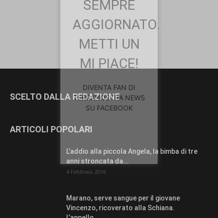
SEMPRE
AGGIORNATO.
METTI UN
MI PIACE!
DIVENTA FAN DI
SCELTO DALLA REDAZIONE
TERRANOSTRA NEWS
SU FACEBOOK
ARTICOLI POPOLARI
L’addio alla piccola Angela, la bimba di tre
anni stroncata da...
4 Febbraio 2016
Marano, serve sangue per il giovane
Vincenzo, ricoverato alla Schiana.
L’appello...