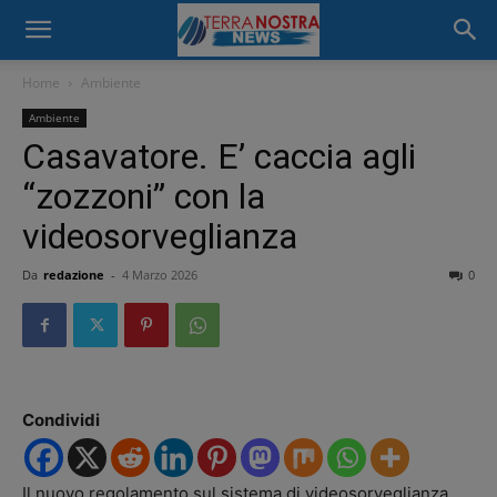
Home
Ambiente
Ambiente
Casavatore. E’ caccia agli
“zozzoni” con la
videosorveglianza
Da
redazione
-
4 Marzo 2026
0
Condividi
Il nuovo regolamento sul sistema di videosorveglianza,