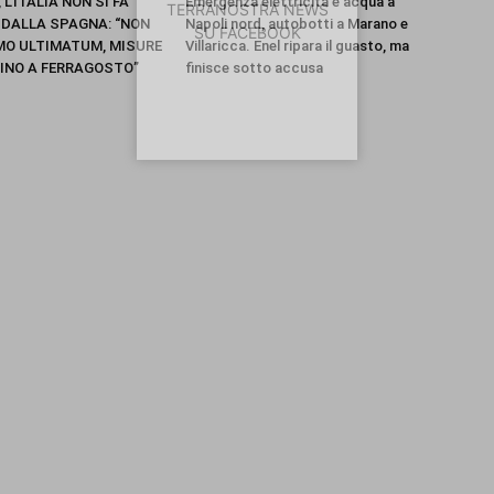
L’ITALIA NON SI FA
Emergenza elettricità e acqua a
TERRANOSTRA NEWS
E DALLA SPAGNA: “NON
Napoli nord, autobotti a Marano e
SU FACEBOOK
O ULTIMATUM, MISURE
Villaricca. Enel ripara il guasto, ma
FINO A FERRAGOSTO”
finisce sotto accusa