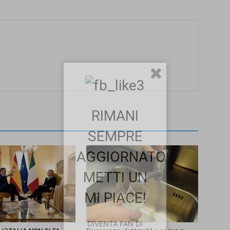
RIMANI
SEMPRE
AGGIORNATO.
METTI UN
MI PIACE!
DIVENTA FAN DI