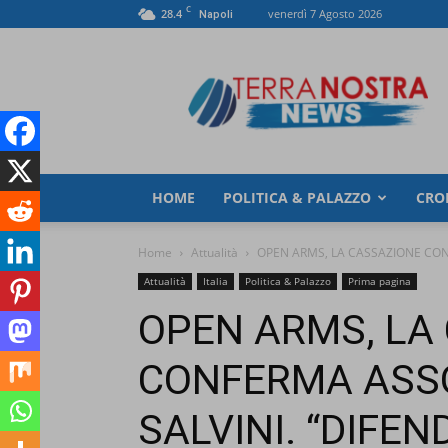
C
28.4
venerdì 7 Agosto 2026
Napoli
TerranostraNews
HOME
POLITICA & PALAZZO
CRO
Home
Attualità
OPEN ARMS, LA CASSAZIONE CONF
Attualità
Italia
Politica & Palazzo
Prima pagina
OPEN ARMS, LA
CONFERMA ASSO
SALVINI. “DIFEN