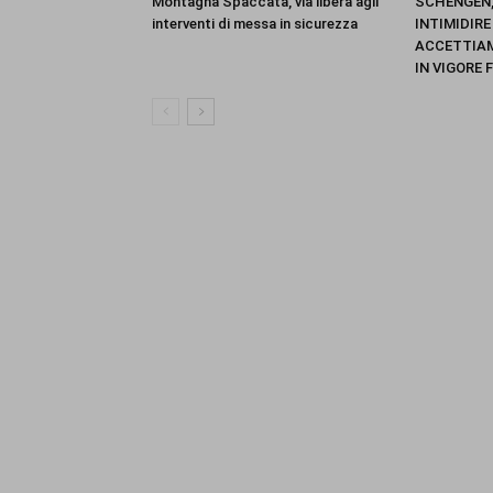
Montagna Spaccata, via libera agli
SCHENGEN, 
interventi di messa in sicurezza
INTIMIDIR
ACCETTIAM
IN VIGORE 