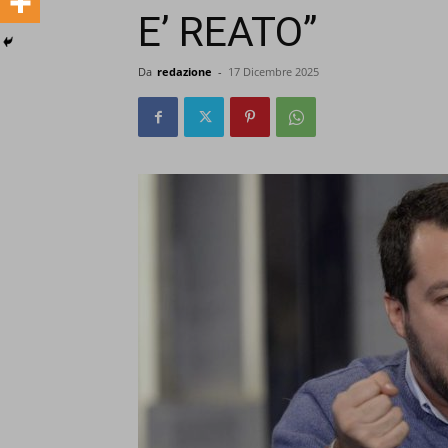
E’ REATO”
Da
redazione
-
17 Dicembre 2025