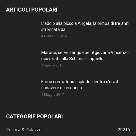
AGGIORNATO.
ARTICOLI POPOLARI
METTI UN
L’addio alla piccola Angela, la bimba di tre anni
stroncata da...
MI PIACE!
4 Febbraio 2016
DIVENTA FAN DI
Marano, serve sangue per il giovane Vincenzo,
TERRANOSTRA NEWS
ricoverato alla Schiana. L’appello...
SU FACEBOOK
1 Agosto 2016
Forno crematorio esplode: dentro c’era il
cadavere di un obeso
1 Maggio 2017
CATEGORIE POPOLARI
Politica & Palazzo
29216