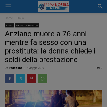
Home
Italia
Italia
Le nostre Rubriche
Anziano muore a 76 anni
mentre fa sesso con una
prostituta: la donna chiede i
soldi della prestazione
Da
redazione
-
7 Maggio 2019
0