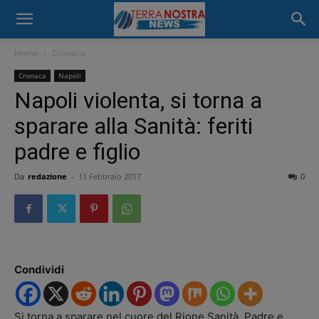
Home
Cronaca
Cronaca
Napoli
Napoli violenta, si torna a
sparare alla Sanità: feriti
padre e figlio
Da
redazione
-
11 Febbraio 2017
0
Condividi
Si torna a sparare nel cuore del Rione Sanità. Padre e