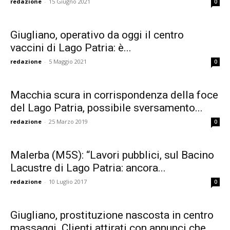
redazione
-
15 Giugno 2021
0
Giugliano, operativo da oggi il centro
vaccini di Lago Patria: è...
redazione
-
5 Maggio 2021
0
Macchia scura in corrispondenza della foce
del Lago Patria, possibile sversamento...
redazione
-
25 Marzo 2019
0
Malerba (M5S): “Lavori pubblici, sul Bacino
Lacustre di Lago Patria: ancora...
redazione
-
10 Luglio 2017
0
Giugliano, prostituzione nascosta in centro
massaggi. Clienti attirati con annunci che...