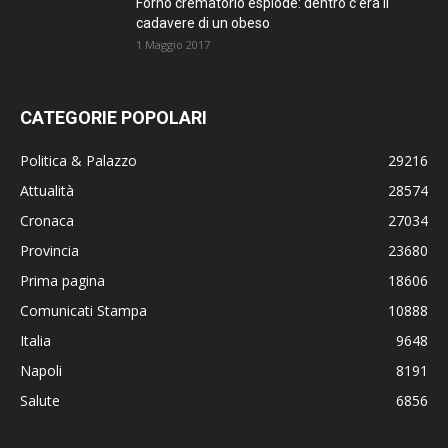
Forno crematorio esplode: dentro c’era il
cadavere di un obeso
1 Maggio 2017
CATEGORIE POPOLARI
Politica & Palazzo
29216
Attualità
28574
Cronaca
27034
Provincia
23680
Prima pagina
18606
Comunicati Stampa
10888
Italia
9648
Napoli
8191
Salute
6856