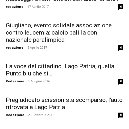
redazione
-
17 Aprile 2017
0
Giugliano, evento solidale associazione
contro leucemia: calcio balilla con
nazionale paralimpica
redazione
-
6 Aprile 2017
0
La voce del cittadino. Lago Patria, quella
Punto blu che si...
Redazione
-
5 Giugno 2016
0
Pregiudicato scissionista scomparso, l’auto
ritrovata a Lago Patria
Redazione
-
29 Febbraio 2016
0