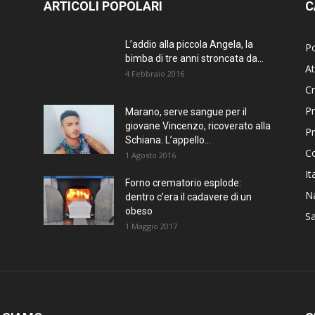
ARTICOLI POPOLARI
C
L’addio alla piccola Angela, la
Po
bimba di tre anni stroncata da...
At
4 Febbraio 2016
C
Pr
Marano, serve sangue per il
giovane Vincenzo, ricoverato alla
P
Schiana. L’appello...
C
1 Agosto 2016
It
Forno crematorio esplode:
Na
dentro c’era il cadavere di un
obeso
Sa
1 Maggio 2017