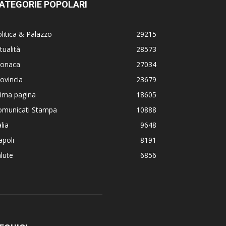
ATEGORIE POPOLARI
litica & Palazzo
29215
tualità
28573
ronaca
27034
ovincia
23679
rima pagina
18605
omunicati Stampa
10888
alia
9648
poli
8191
lute
6856