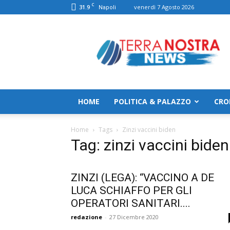
C
31.9
venerdì 7 Agosto 2026
Napoli
TerranostraNews
HOME
POLITICA & PALAZZO
CRO
Home
Tags
Zinzi vaccini biden
Tag: zinzi vaccini biden
ZINZI (LEGA): “VACCINO A DE
LUCA SCHIAFFO PER GLI
OPERATORI SANITARI....
redazione
-
27 Dicembre 2020