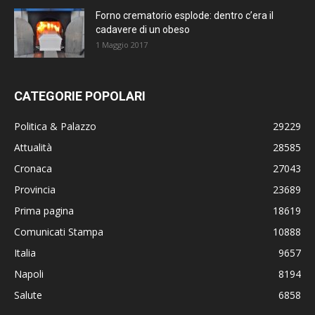
Forno crematorio esplode: dentro c’era il
cadavere di un obeso
1 Maggio 2017
CATEGORIE POPOLARI
Politica & Palazzo
29229
Attualità
28585
Cronaca
27043
Provincia
23689
Prima pagina
18619
Comunicati Stampa
10888
Italia
9657
Napoli
8194
Salute
6858