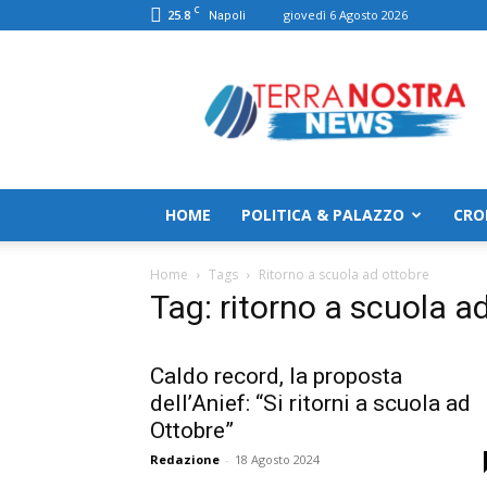
C
25.8
giovedì 6 Agosto 2026
Napoli
TerranostraNews
HOME
POLITICA & PALAZZO
CRO
Home
Tags
Ritorno a scuola ad ottobre
Tag: ritorno a scuola a
Caldo record, la proposta
dell’Anief: “Si ritorni a scuola ad
Ottobre”
Redazione
-
18 Agosto 2024