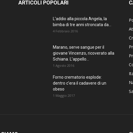
ARTICOLI POPOLARI
C
L’addio alla piccola Angela, la
Po
bimba di tre anni stroncata da...
At
4 Febbraio 2016
C
Pr
Marano, serve sangue per il
giovane Vincenzo, ricoverato alla
P
Schiana. L’appello...
C
1 Agosto 2016
It
Forno crematorio esplode:
Na
dentro c’era il cadavere di un
obeso
Sa
1 Maggio 2017