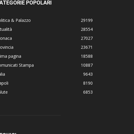
ATEGORIE POPOLARI
litica & Palazzo
29199
tualità
28554
ronaca
27027
ovincia
23671
rima pagina
18588
omunicati Stampa
10887
alia
9643
poli
8190
lute
6853