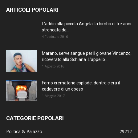
AGGIORNATO.
ARTICOLI POPOLARI
METTI UN
L’addio alla piccola Angela, la bimba di tre anni
stroncata da...
MI PIACE!
4 Febbraio 2016
DIVENTA FAN DI
Marano, serve sangue per il giovane Vincenzo,
TERRANOSTRA NEWS
ricoverato alla Schiana. L’appello...
SU FACEBOOK
1 Agosto 2016
Forno crematorio esplode: dentro c’era il
cadavere di un obeso
1 Maggio 2017
CATEGORIE POPOLARI
Politica & Palazzo
29212