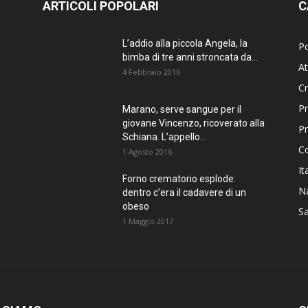
ARTICOLI POPOLARI
C
L’addio alla piccola Angela, la
Po
bimba di tre anni stroncata da...
At
4 Febbraio 2016
C
Pr
Marano, serve sangue per il
giovane Vincenzo, ricoverato alla
P
Schiana. L’appello...
C
1 Agosto 2016
It
Forno crematorio esplode:
Na
dentro c’era il cadavere di un
obeso
Sa
1 Maggio 2017