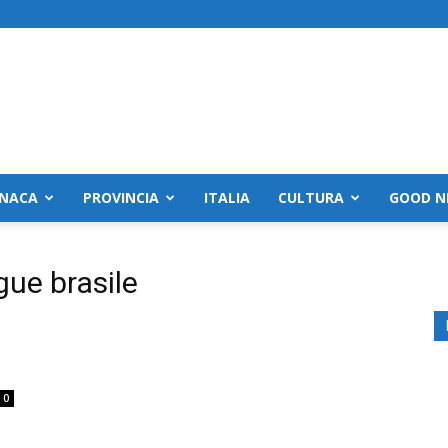
NACA
PROVINCIA
ITALIA
CULTURA
GOOD N
ue brasile
0