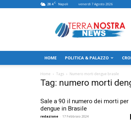
C
28.4
venerdì 7 Agosto 2026
Napoli
TerranostraNews
HOME
POLITICA & PALAZZO
CRO
Home
Tags
Numero morti dengue brasile
Tag: numero morti deng
Sale a 90 il numero dei morti per
dengue in Brasile
redazione
-
17 Febbraio 2024