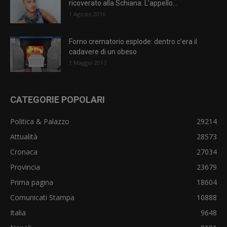
ricoverato alla Schiana. L’appello...
1 Agosto 2016
Forno crematorio esplode: dentro c’era il
cadavere di un obeso
1 Maggio 2017
CATEGORIE POPOLARI
Politica & Palazzo
29214
Attualità
28573
Cronaca
27034
Provincia
23679
Prima pagina
18604
Comunicati Stampa
10888
Italia
9648