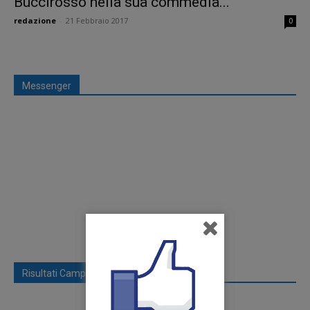
Buccirosso nella sua commedia...
redazione
-
21 Febbraio 2017
0
Messenger
Risultati Campionato