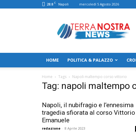
C
28.8
mercoledì 5 Agosto 2026
Napoli
TerranostraNews
HOME
POLITICA & PALAZZO
CRO
Home
Tags
Napoli maltempo corso vittorio
Tag: napoli maltempo c
Napoli, il nubifragio e l’ennesima
tragedia sfiorata al corso Vittorio
Emanuele
redazione
-
8 Aprile 2023