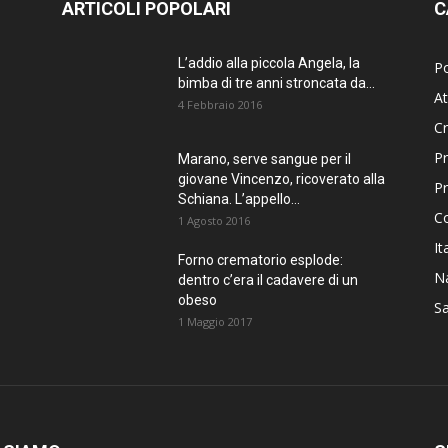
ARTICOLI POPOLARI
C
L’addio alla piccola Angela, la
Po
bimba di tre anni stroncata da...
At
4 Febbraio 2016
C
Pr
Marano, serve sangue per il
giovane Vincenzo, ricoverato alla
P
Schiana. L’appello...
C
1 Agosto 2016
It
Forno crematorio esplode:
Na
dentro c’era il cadavere di un
obeso
Sa
1 Maggio 2017