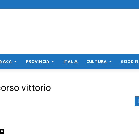
NACA
PROVINCIA
ITALIA
CULTURA
GOOD N
orso vittorio
0