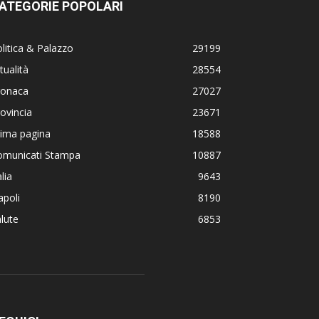
ATEGORIE POPOLARI
litica & Palazzo
29199
tualità
28554
ronaca
27027
ovincia
23671
rima pagina
18588
omunicati Stampa
10887
alia
9643
poli
8190
lute
6853