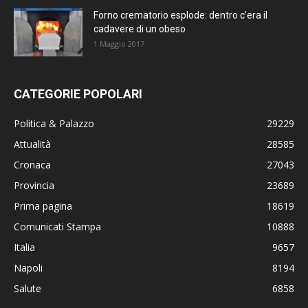
Forno crematorio esplode: dentro c’era il
cadavere di un obeso
1 Maggio 2017
CATEGORIE POPOLARI
Politica & Palazzo
29229
Attualità
28585
Cronaca
27043
Provincia
23689
Prima pagina
18619
Comunicati Stampa
10888
Italia
9657
Napoli
8194
Salute
6858